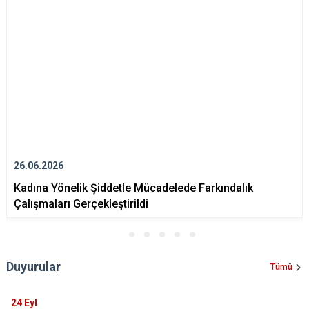
Çatalca
Şile
Esenyurt
Esenler
Silivri
Sancaktepe
Eyüpsultan
Şişli
Sultangazi
26.06.2026
Kadına Yönelik Şiddetle Mücadelede Farkındalık
Çalışmaları Gerçekleştirildi
Duyurular
Tümü
24
Eyl