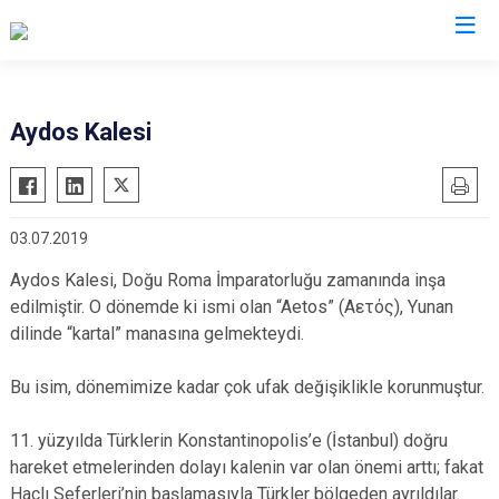
İstanbul
Aydos Kalesi
Adalar
Fatih
Sultanbeyli
Avcılar
Gaziosmanpaşa
Tuzla
03.07.2019
Bağcılar
Güngören
Ümraniye
Bahçelievler
Kadıköy
Üsküdar
Aydos Kalesi, Doğu Roma İmparatorluğu zamanında inşa
edilmiştir. O dönemde ki ismi olan “Aetos” (Αετός), Yunan
Bakırköy
Kağıthane
Zeytinburnu
dilinde “kartal” manasına gelmekteydi.
Bayrampaşa
Kartal
Arnavutköy
Beşiktaş
Küçükçekmece
Ataşehir
Bu isim, dönemimize kadar çok ufak değişiklikle korunmuştur.
Beykoz
Maltepe
Başakşehir
11. yüzyılda Türklerin Konstantinopolis’e (İstanbul) doğru
Beyoğlu
Pendik
Beylikdüzü
hareket etmelerinden dolayı kalenin var olan önemi arttı; fakat
Büyükçekmece
Sarıyer
Çekmeköy
Haçlı Seferleri’nin başlamasıyla Türkler bölgeden ayrıldılar.