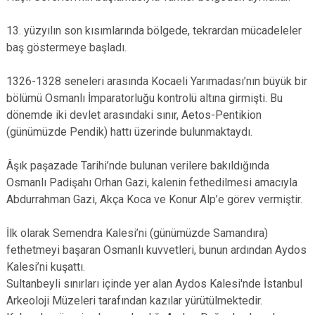
Çatalca
Şile
Esenyurt
13. yüzyılın son kısımlarında bölgede, tekrardan mücadeleler
Esenler
Silivri
Sancaktepe
baş göstermeye başladı.
Eyüpsultan
Şişli
Sultangazi
1326-1328 seneleri arasında Kocaeli Yarımadası’nın büyük bir
bölümü Osmanlı İmparatorluğu kontrolü altına girmişti. Bu
dönemde iki devlet arasındaki sınır, Aetos-Pentikion
(günümüzde Pendik) hattı üzerinde bulunmaktaydı.
Âşık paşazade Tarihi’nde bulunan verilere bakıldığında
Osmanlı Padişahı Orhan Gazi, kalenin fethedilmesi amacıyla
Abdurrahman Gazi, Akça Koca ve Konur Alp’e görev vermiştir.
İlk olarak Semendra Kalesi’ni (günümüzde Samandıra)
fethetmeyi başaran Osmanlı kuvvetleri, bunun ardından Aydos
Kalesi’ni kuşattı.
Sultanbeyli sınırları içinde yer alan Aydos Kalesi'nde İstanbul
Arkeoloji Müzeleri tarafından kazılar yürütülmektedir.