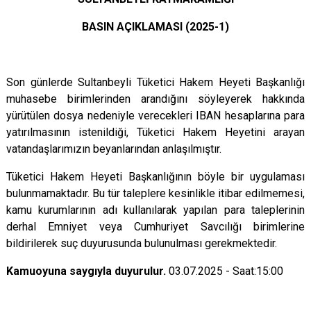
Çatalca
Şile
Esenyurt
BASIN AÇIKLAMASI (2025-1)
Esenler
Silivri
Sancaktepe
Eyüpsultan
Şişli
Sultangazi
Son günlerde Sultanbeyli Tüketici Hakem Heyeti Başkanlığı
muhasebe birimlerinden arandığını söyleyerek hakkında
yürütülen dosya nedeniyle verecekleri IBAN hesaplarına para
yatırılmasının istenildiği, Tüketici Hakem Heyetini arayan
vatandaşlarımızın beyanlarından anlaşılmıştır.
Tüketici Hakem Heyeti Başkanlığının böyle bir uygulaması
bulunmamaktadır. Bu tür taleplere kesinlikle itibar edilmemesi,
kamu kurumlarının adı kullanılarak yapılan para taleplerinin
derhal Emniyet veya Cumhuriyet Savcılığı birimlerine
bildirilerek suç duyurusunda bulunulması gerekmektedir.
Kamuoyuna saygıyla duyurulur.
03.07.2025 - Saat:15:00