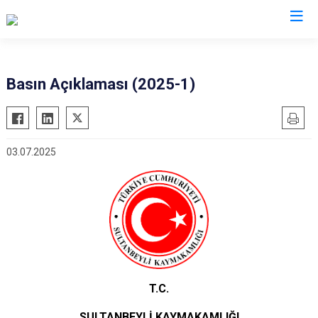
İstanbul
Basın Açıklaması (2025-1)
Adalar
Fatih
Sultanbeyli
Avcılar
Gaziosmanpaşa
Tuzla
03.07.2025
Bağcılar
Güngören
Ümraniye
Bahçelievler
Kadıköy
Üsküdar
Bakırköy
Kağıthane
Zeytinburnu
Bayrampaşa
Kartal
Arnavutköy
Beşiktaş
Küçükçekmece
Ataşehir
Beykoz
Maltepe
Başakşehir
Beyoğlu
Pendik
Beylikdüzü
T.C.
Büyükçekmece
Sarıyer
Çekmeköy
SULTANBEYLİ KAYMAKAMLIĞI