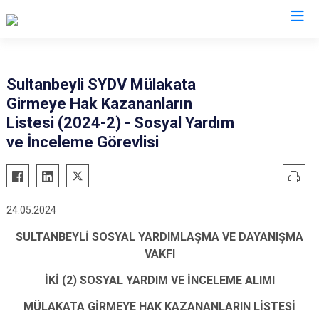
İstanbul
Sultanbeyli SYDV Mülakata
Girmeye Hak Kazananların
Adalar
Fatih
Sultanbeyli
Listesi (2024-2) - Sosyal Yardım
Avcılar
Gaziosmanpaşa
Tuzla
ve İnceleme Görevlisi
Bağcılar
Güngören
Ümraniye
Bahçelievler
Kadıköy
Üsküdar
Bakırköy
Kağıthane
Zeytinburnu
24.05.2024
Bayrampaşa
Kartal
Arnavutköy
SULTANBEYLİ SOSYAL YARDIMLAŞMA VE DAYANIŞMA
Beşiktaş
Küçükçekmece
Ataşehir
VAKFI
Beykoz
Maltepe
Başakşehir
İKİ (2) SOSYAL YARDIM VE İNCELEME ALIMI
Beyoğlu
Pendik
Beylikdüzü
MÜLAKATA GİRMEYE HAK KAZANANLARIN LİSTESİ
Büyükçekmece
Sarıyer
Çekmeköy