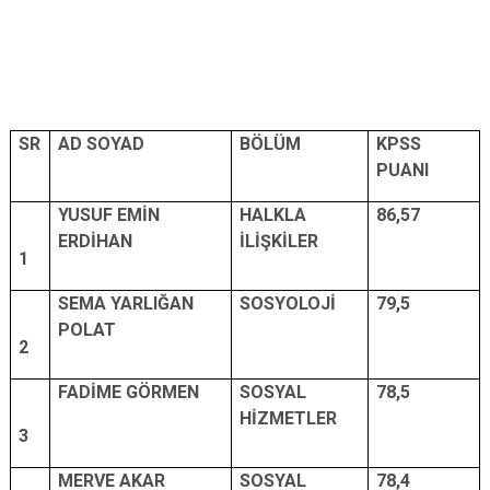
Çatalca
Şile
Esenyurt
Esenler
Silivri
Sancaktepe
Eyüpsultan
Şişli
Sultangazi
SR
AD SOYAD
BÖLÜM
KPSS
PUANI
YUSUF EMİN
HALKLA
86,57
ERDİHAN
İLİŞKİLER
1
SEMA YARLIĞAN
SOSYOLOJİ
79,5
POLAT
2
FADİME GÖRMEN
SOSYAL
78,5
HİZMETLER
3
MERVE AKAR
SOSYAL
78,4