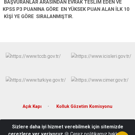
BAŞVURANLAR ARASINDAN EVRAK TESLİM EDEN VE
KPSS P3 PUANINA GÖRE EN YÜKSEK PUAN ALAN İLK 10
KİŞİ YE GÖRE SIRALANMIŞTIR.
Açık Kapı
Kolluk Gözetim Komisyonu
Abdurrahmangazi Mahallesi Emir Caddesi No:4 34920 Sultanbeyli/
Sizlere daha iyi hizmet verebilmek için sitemizde
İSTANBUL
çerezlere yer veriyoruz
🍪 Çerez politikamız hakkında