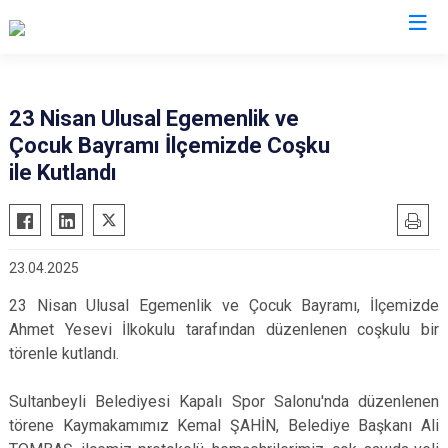
İstanbul
23 Nisan Ulusal Egemenlik ve
Çocuk Bayramı İlçemizde Coşku
Adalar
Fatih
Sultanbeyli
ile Kutlandı
Avcılar
Gaziosmanpaşa
Tuzla
Bağcılar
Güngören
Ümraniye
Bahçelievler
Kadıköy
Üsküdar
23.04.2025
Bakırköy
Kağıthane
Zeytinburnu
23 Nisan Ulusal Egemenlik ve Çocuk Bayramı, İlçemizde
Bayrampaşa
Kartal
Arnavutköy
Ahmet Yesevi İlkokulu tarafından düzenlenen coşkulu bir
Beşiktaş
Küçükçekmece
Ataşehir
törenle kutlandı.
Beykoz
Maltepe
Başakşehir
Sultanbeyli Belediyesi Kapalı Spor Salonu'nda düzenlenen
Beyoğlu
Pendik
Beylikdüzü
törene Kaymakamımız Kemal ŞAHİN, Belediye Başkanı Ali
Büyükçekmece
Sarıyer
Çekmeköy