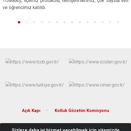
TOMBAŞ, ilçemiz protokolü, hemşehrilerimiz, çok sayıda veli
Çatalca
Şile
Esenyurt
ve öğrencimiz katıldı.
Esenler
Silivri
Sancaktepe
Eyüpsultan
Şişli
Sultangazi
Açık Kapı
Kolluk Gözetim Komisyonu
Abdurrahmangazi Mahallesi Emir Caddesi No:4 34920 Sultanbeyli/
Sizlere daha iyi hizmet verebilmek için sitemizde